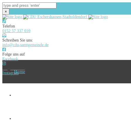
×
Telefon
0152 57 337 010
Schreiben Sie uns:
info@cdu-samtgemeinde.de
Folge uns auf
Facebook
Folge uns auf
Home
Instagram
Vorstand
CDU-Mitglieder in Räten